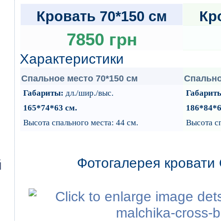
Кровать 70*150 см
Кр
7850 грн
Характеристики
Cпальное место 70*150 см
Cпально
Габариты:
дл./шир./выс.
Габарит
165*74*63 см
.
186*84*6
Высота спального места: 44 см.
Высота сп
Фотогалерея кровати 
й