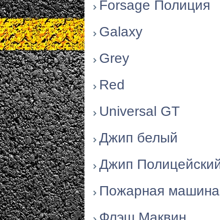
Forsage Полиция
Galaxy
Grey
Red
Universal GT
Джип белый
Джип Полицейски
Пожарная машина
Флэш Маквин