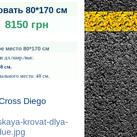
овать 80*170 см
8150 грн
е место 80*170 см
ы:
дл./шир./выс.
8 см
.
ального места: 48 см.
Cross Diego