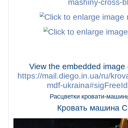
View the embedded image ga
https://mail.diego.in.ua/ru/kro
mdf-ukraina#sigFreeI
Расцветки кровати-маши
Кровать машина C