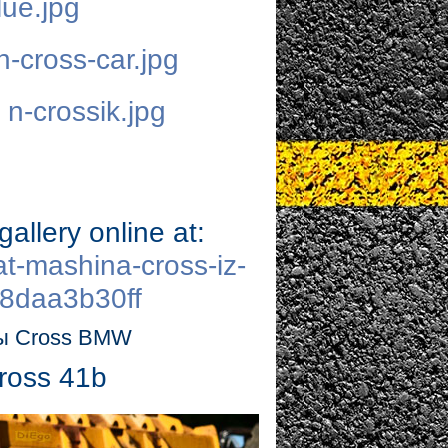
llery online at:
vat-mashina-cross-iz-
d8daa3b30ff
ны Cross BMW
ross 41b