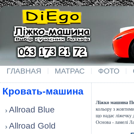
ГЛАВНАЯ
МАТРАС
ФОТО
Кровать-машина
Ліжко машина По
Allroad Blue
кольору з жовтими
що надає ліжечку д
Основа - ламелі Л
Allroad Gold