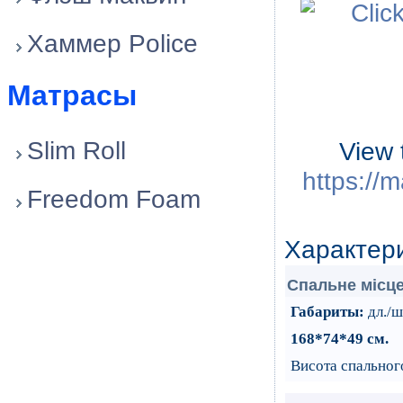
Хаммер Police
Матрасы
Slim Roll
View 
https://m
Freedom Foam
Характер
Cпальне мiсце
Габариты:
дл./ш
168*74*49 см
.
Висота спального