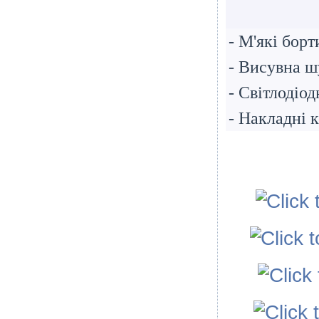
- М'якi бор
- Висувна 
- Світлодіод
- Накладні 